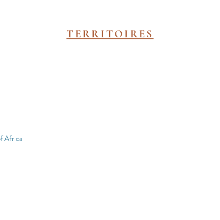
TERRITOIRES
e
f Africa