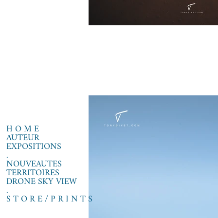
H O M E
AUTEUR
EXPOSITIONS
.
NOUVEAUTES
TERRITOIRES
DRONE SKY VIEW
.
S T O R E / P R I N T S