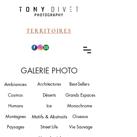
TERRITOIRES
GALERIE PHOTO
Architectures
Best-Sellers
Ambiances
Cosmos
Déserts
Grands Espaces
Humans
Ice
Monochrome
Montagnes
Oiseaux
Motifs & Abstraits
Paysages
Street Life
Vie Sauvage